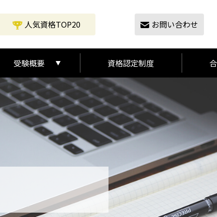
人気資格TOP20
お問い合わせ
受験概要
資格認定制度
合
受験の流れ
受験概要
て