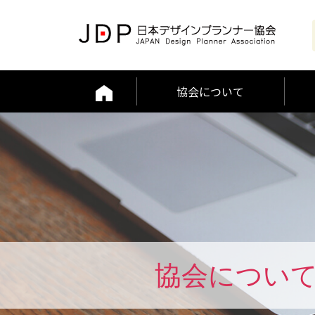
協会について
編集者ポリシー
JAAMP論文
協会につい