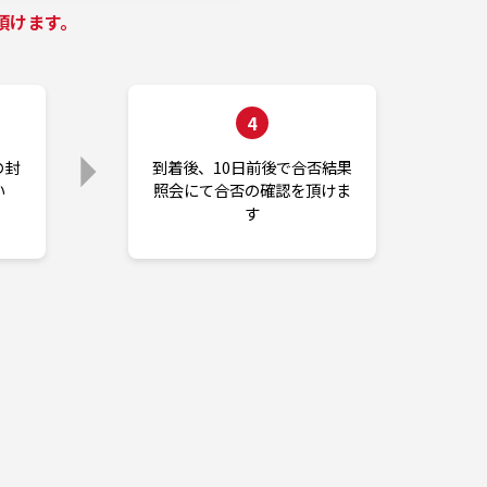
頂けます。
4
の封
到着後、10日前後で合否結果
い
照会にて合否の確認を頂けま
す