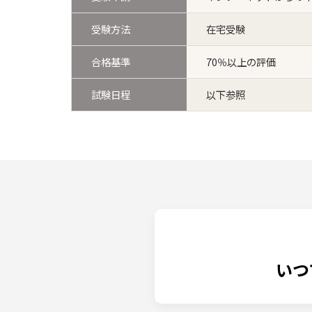
受験方法
在宅受験
合格基準
70％以上の評価
試験日程
以下参照
いつ