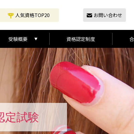
人気資格TOP20
お問い合わせ
受験概要
資格認定制度
合
受験の流れ
受験概要
認定試験