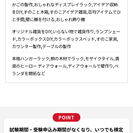
かごの製作,おしゃれなディスプレイラック,アイデア収納
をDIY,すのこと木箱,すのこアイデア雑貨,百均アイテムでひ
と手間,壁に棚を付ける,おしゃれ飾り棚
オリジナル雑貨をDIY,いらない物で雑貨作り,ランプシェー
ド,カラーボックスDIY,カラーボックスベッド,すのこ家具,
カウンター製作,テーブルの製作
本格ハンガーラック,桐の木材でラック,モザイクタイル,賃
貸のヒーロー ディアウォール,ディアウォールで壁作り,ベ
ランダを開拓など
試験期間・受験申込み期間がなくなり、
いつでも検定