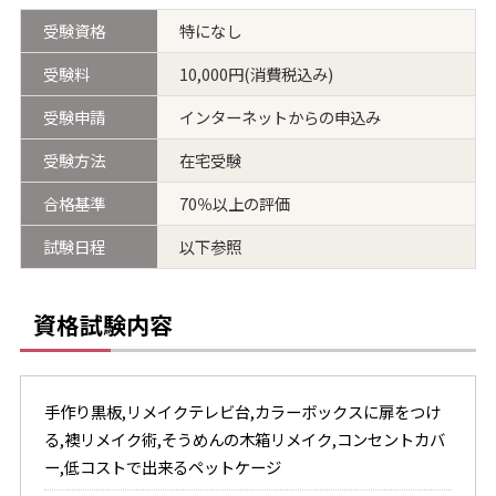
受験資格
特になし
受験料
10,000円(消費税込み)
受験申請
インターネットからの申込み
受験方法
在宅受験
合格基準
70％以上の評価
試験日程
以下参照
資格試験内容
手作り黒板,リメイクテレビ台,カラーボックスに扉をつけ
る,襖リメイク術,そうめんの木箱リメイク,コンセントカバ
ー,低コストで出来るペットケージ