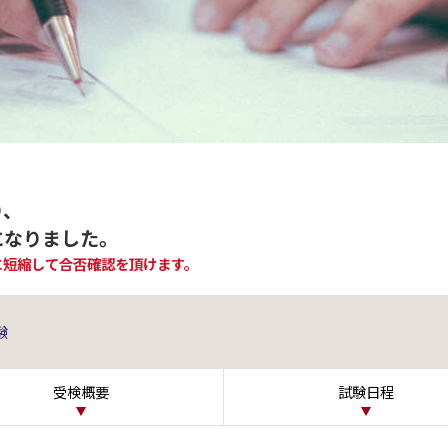
り、
になりました。
に短縮して合否確認を頂けます。
験
受検概要
試験日程