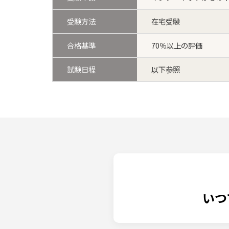
受験方法
在宅受験
合格基準
70％以上の評価
試験日程
以下参照
いつ