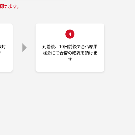
頂けます。
4
の封
到着後、10日前後で合否結果
い
照会にて合否の確認を頂けま
す