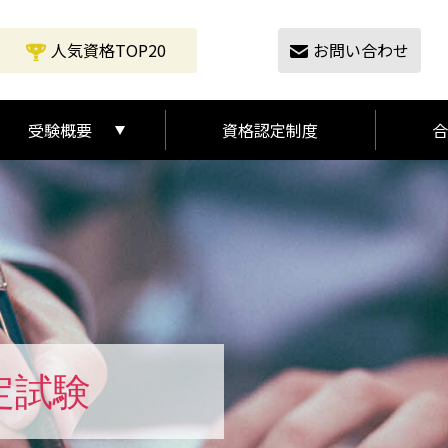
人気資格TOP20
お問い合わせ
受験概要
資格認定制度
合
受験の流れ
受験概要
定試験