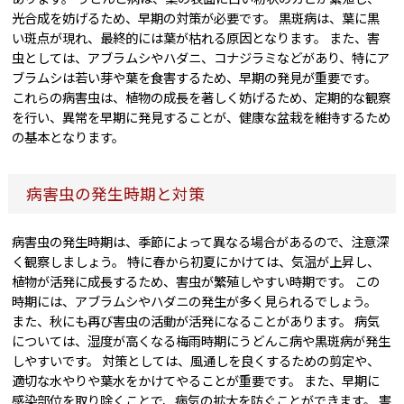
光合成を妨げるため、早期の対策が必要です。 黒斑病は、葉に黒
い斑点が現れ、最終的には葉が枯れる原因となります。 また、害
虫としては、アブラムシやハダニ、コナジラミなどがあり、特にア
ブラムシは若い芽や葉を食害するため、早期の発見が重要です。
これらの病害虫は、植物の成長を著しく妨げるため、定期的な観察
を行い、異常を早期に発見することが、健康な盆栽を維持するため
の基本となります。
病害虫の発生時期と対策
病害虫の発生時期は、季節によって異なる場合があるので、注意深
く観察しましょう。 特に春から初夏にかけては、気温が上昇し、
植物が活発に成長するため、害虫が繁殖しやすい時期です。 この
時期には、アブラムシやハダニの発生が多く見られるでしょう。
また、秋にも再び害虫の活動が活発になることがあります。 病気
については、湿度が高くなる梅雨時期にうどんこ病や黒斑病が発生
しやすいです。 対策としては、風通しを良くするための剪定や、
適切な水やりや葉水をかけてやることが重要です。 また、早期に
感染部位を取り除くことで、病気の拡大を防ぐことができます。 害