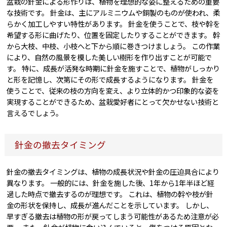
盆栽の針金による形作りは、植物を理想的な姿に整えるための重要
な技術です。 針金は、主にアルミニウムや銅製のものが使われ、柔
らかく加工しやすい特性があります。 針金を使うことで、枝や幹を
希望する形に曲げたり、位置を固定したりすることができます。 幹
から大枝、中枝、小枝へと下から順に巻きつけましょう。 この作業
により、自然の風景を模した美しい樹形を作り出すことが可能で
す。 特に、成長が活発な時期に針金を施すことで、植物がしっかり
と形を記憶し、次第にその形で成長するようになります。 針金を
使うことで、従来の枝の方向を変え、より立体的かつ印象的な姿を
実現することができるため、盆栽愛好者にとって欠かせない技術と
言えるでしょう。
針金の撤去タイミング
針金の撤去タイミングは、植物の成長状況や針金の圧迫具合により
異なります。 一般的には、針金を施した後、1年から1年半ほど経
過した時点で撤去するのが理想です。 これは、植物の幹や枝が針
金の形状を保持し、成長が進んだことを示しています。 しかし、
早すぎる撤去は植物の形が戻ってしまう可能性があるため注意が必