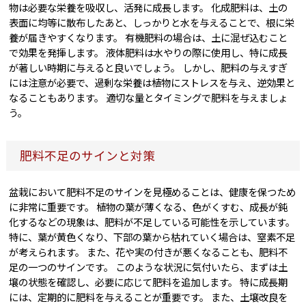
物は必要な栄養を吸収し、活発に成長します。 化成肥料は、土の
表面に均等に散布したあと、しっかりと水を与えることで、根に栄
養が届きやすくなります。 有機肥料の場合は、土に混ぜ込むこと
で効果を発揮します。 液体肥料は水やりの際に使用し、特に成長
が著しい時期に与えると良いでしょう。 しかし、肥料の与えすぎ
には注意が必要で、過剰な栄養は植物にストレスを与え、逆効果と
なることもあります。 適切な量とタイミングで肥料を与えましょ
う。
肥料不足のサインと対策
盆栽において肥料不足のサインを見極めることは、健康を保つため
に非常に重要です。 植物の葉が薄くなる、色がくすむ、成長が鈍
化するなどの現象は、肥料が不足している可能性を示しています。
特に、葉が黄色くなり、下部の葉から枯れていく場合は、窒素不足
が考えられます。 また、花や実の付きが悪くなることも、肥料不
足の一つのサインです。 このような状況に気付いたら、まずは土
壌の状態を確認し、必要に応じて肥料を追加します。 特に成長期
には、定期的に肥料を与えることが重要です。 また、土壌改良を