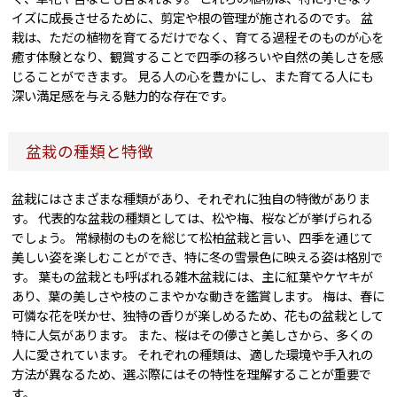
イズに成長させるために、剪定や根の管理が施されるのです。 盆
栽は、ただの植物を育てるだけでなく、育てる過程そのものが心を
癒す体験となり、観賞することで四季の移ろいや自然の美しさを感
じることができます。 見る人の心を豊かにし、また育てる人にも
深い満足感を与える魅力的な存在です。
盆栽の種類と特徴
盆栽にはさまざまな種類があり、それぞれに独自の特徴がありま
す。 代表的な盆栽の種類としては、松や梅、桜などが挙げられる
でしょう。 常緑樹のものを総じて松柏盆栽と言い、四季を通じて
美しい姿を楽しむことができ、特に冬の雪景色に映える姿は格別で
す。 葉もの盆栽とも呼ばれる雑木盆栽には、主に紅葉やケヤキが
あり、葉の美しさや枝のこまやかな動きを鑑賞します。 梅は、春に
可憐な花を咲かせ、独特の香りが楽しめるため、花もの盆栽として
特に人気があります。 また、桜はその儚さと美しさから、多くの
人に愛されています。 それぞれの種類は、適した環境や手入れの
方法が異なるため、選ぶ際にはその特性を理解することが重要で
す。