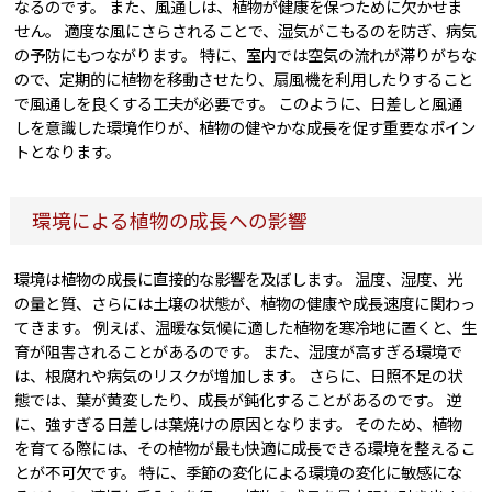
なるのです。 また、風通しは、植物が健康を保つために欠かせま
せん。 適度な風にさらされることで、湿気がこもるのを防ぎ、病気
の予防にもつながります。 特に、室内では空気の流れが滞りがちな
ので、定期的に植物を移動させたり、扇風機を利用したりすること
で風通しを良くする工夫が必要です。 このように、日差しと風通
しを意識した環境作りが、植物の健やかな成長を促す重要なポイン
トとなります。
環境による植物の成長への影響
環境は植物の成長に直接的な影響を及ぼします。 温度、湿度、光
の量と質、さらには土壌の状態が、植物の健康や成長速度に関わっ
てきます。 例えば、温暖な気候に適した植物を寒冷地に置くと、生
育が阻害されることがあるのです。 また、湿度が高すぎる環境で
は、根腐れや病気のリスクが増加します。 さらに、日照不足の状
態では、葉が黄変したり、成長が鈍化することがあるのです。 逆
に、強すぎる日差しは葉焼けの原因となります。 そのため、植物
を育てる際には、その植物が最も快適に成長できる環境を整えるこ
とが不可欠です。 特に、季節の変化による環境の変化に敏感にな