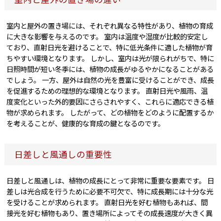
室内と屋外の置き場には、それぞれ異なる特性があり、植物の育成
に大きな影響を与えるのです。 室内は温度や湿度が比較的安定し
ており、直射日光を避けることで、特に低光条件に適した植物が育
ちやすい環境となります。 しかし、室内は光が限られがちで、特に
日照時間が短い冬季には、植物の成長がゆるやかになることがある
でしょう。 一方、屋外は自然の光を豊富に受けることができ、成長
を促進するための理想的な環境となります。 直射日光や風雨、温
度変化といった外的要因にさらされやすく、これらに適応できる植
物が求められます。 したがって、どの植物をどのように配置するか
を考えることが、健康的な育成の鍵となるのです。
日差しと風通しの重要性
日差しと風通しは、植物の成長にとって非常に重要な要素です。 日
差しは光合成を行うために必要不可欠で、特に成長期には十分な光
を受けることが求められます。 直射日光を好む植物もあれば、間
接光を好む植物もあり、置き場所によってその成長速度が大きく異