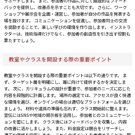
サポートします。 また、参加者の作品に対して建設的なフィード
バックを提供し、改善点を示すことも大切です。 さらに、ワーク
ショップや展示会を企画・運営し、参加者が自分の作品を発表する
場を設けます。 コミュニケーションを促進し、参加者同士の交流
を奨励することで、楽しい学びの環境を作り出します。 インストラ
クターは、技術指導だけでなく、参加者の創造性を引き出す役割も
果たすでしょう。
教室やクラスを開設する際の重要ポイント
教室やクラスを開設する際の重要ポイントは以下の通りです。 ま
ず、ターゲット層を明確にし、誰に向けて提供するかを決定しま
す。 次に、カリキュラムの設計が重要で、参加者のニーズに応じた
内容を段階的に計画します。 場所の選定では、アクセスが良く快適
な環境を選び、オンラインの場合は適切なプラットフォームを選び
ましょう。 材料や道具の準備も忘れず、クラス開始前に整えます。
宣伝にはSNSや地域の掲示板を活用し、参加者とのコミュニケーシ
ョンを密にします。 クラス後にはフィードバックを収集し、内容
の改善に活かしましょう。 また、料金設定は競合をリサーチし、
適正な価格を設定します。 これらのポイントを考慮することで、質