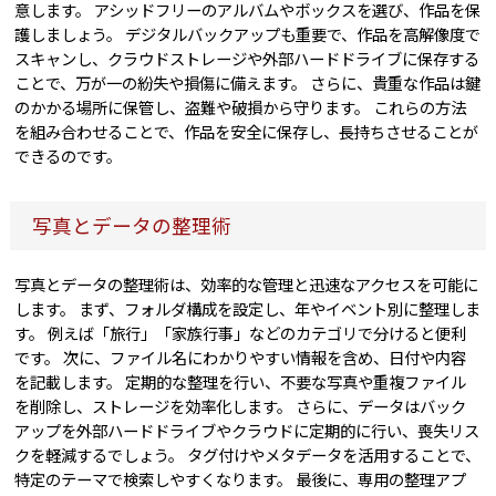
意します。 アシッドフリーのアルバムやボックスを選び、作品を保
護しましょう。 デジタルバックアップも重要で、作品を高解像度で
スキャンし、クラウドストレージや外部ハードドライブに保存する
ことで、万が一の紛失や損傷に備えます。 さらに、貴重な作品は鍵
のかかる場所に保管し、盗難や破損から守ります。 これらの方法
を組み合わせることで、作品を安全に保存し、長持ちさせることが
できるのです。
写真とデータの整理術
写真とデータの整理術は、効率的な管理と迅速なアクセスを可能に
します。 まず、フォルダ構成を設定し、年やイベント別に整理しま
す。 例えば「旅行」「家族行事」などのカテゴリで分けると便利
です。 次に、ファイル名にわかりやすい情報を含め、日付や内容
を記載します。 定期的な整理を行い、不要な写真や重複ファイル
を削除し、ストレージを効率化します。 さらに、データはバック
アップを外部ハードドライブやクラウドに定期的に行い、喪失リス
クを軽減するでしょう。 タグ付けやメタデータを活用することで、
特定のテーマで検索しやすくなります。 最後に、専用の整理アプ