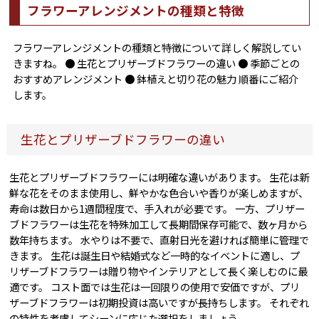
フラワーアレンジメントの種類と特徴
フラワーアレンジメントの種類と特徴について詳しく解説してい
きますね。 ● 生花とプリザーブドフラワーの違い ● 季節ごとの
おすすめアレンジメント ● 鉢植えと切り花の魅力 順番にご紹介
します。
生花とプリザーブドフラワーの違い
生花とプリザーブドフラワーには明確な違いがあります。 生花は新
鮮な花をそのまま使用し、鮮やかな色合いや香りが楽しめますが、
寿命は数日から1週間程度で、手入れが必要です。 一方、プリザー
ブドフラワーは生花を特殊加工して長期間保存可能で、数ヶ月から
数年持ちます。 水やりは不要で、直射日光を避ければ簡単に管理で
きます。 生花は誕生日や結婚式など一時的なイベントに適し、プ
リザーブドフラワーは贈り物やインテリアとして長く楽しむのに最
適です。 コスト面では生花は一回限りの使用で安価ですが、プリ
ザーブドフラワーは初期投資は高いですが長持ちします。 それぞれ
の特性を考慮してシーンに応じた選択をしましょう。