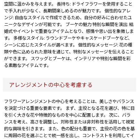
空間に温かみを与えます。 長持ち: ドライフラワーを使用すること
で手入れが少なく、長期間楽しめるのが魅力です。 個性的なアレ
ンジ: 自由なスタイルで作成できるため、自分の好みに合わせたユ
ニークなデザインが可能です。 ブーケの魅力 特別な瞬間を演出: 結
婚式やイベントで重要なアイテムとなり、感情や思い出を象徴しま
す。 多様なスタイル: ラウンドブーケやキャスケードブーケなど、
シーンに応じたスタイルが選べます。 個性的なメッセージ: 花の種
類や色に込められた意味を通じて、特別なメッセージを伝えること
ができます。 スワッグとブーケは、インテリアや特別な瞬間を彩
る素敵なアイテムです。
アレンジメントの中心を考慮する
フラワーアレンジメントの中心を考えることは、美しさやバランス
を決定づける重要な要素です。 まず、主役となる花を選び、特に目
を引く大きな花や特徴的なものを中心に配置します。 次に、バラ
ンスを考え、高さを調整し、対称性または非対称性を活用して視覚
的な興味を引きます。 また、色の配分も重要で、主役の花の色を基
に周囲の花を選ぶことで統一感を出し、コントラストを利用してイ