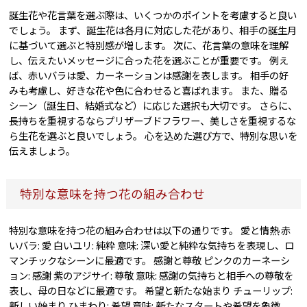
誕生花や花言葉を選ぶ際は、いくつかのポイントを考慮すると良い
でしょう。 まず、誕生花は各月に対応した花があり、相手の誕生月
に基づいて選ぶと特別感が増します。 次に、花言葉の意味を理解
し、伝えたいメッセージに合った花を選ぶことが重要です。 例え
ば、赤いバラは愛、カーネーションは感謝を表します。 相手の好
みも考慮し、好きな花や色に合わせると喜ばれます。 また、贈る
シーン（誕生日、結婚式など）に応じた選択も大切です。 さらに、
長持ちを重視するならプリザーブドフラワー、美しさを重視するな
ら生花を選ぶと良いでしょう。 心を込めた選び方で、特別な思いを
伝えましょう。
特別な意味を持つ花の組み合わせ
特別な意味を持つ花の組み合わせは以下の通りです。 愛と情熱 赤
いバラ: 愛 白いユリ: 純粋 意味: 深い愛と純粋な気持ちを表現し、ロ
マンチックなシーンに最適です。 感謝と尊敬 ピンクのカーネーシ
ョン: 感謝 紫のアジサイ: 尊敬 意味: 感謝の気持ちと相手への尊敬を
表し、母の日などに最適です。 希望と新たな始まり チューリップ:
新しい始まり ひまわり: 希望 意味: 新たなスタートや希望を象徴