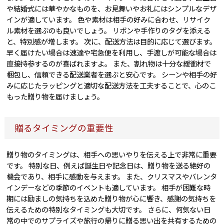
や結婚式には華やかなものを、お見舞いやお礼にはシンプルなデザ
インが適しています。 色や素材は相手の好みに合わせ、リサイク
ル素材を選ぶのも良いでしょう。 リボンや手作りのタグを添える
と、特別感が増します。 次に、配送方法は目的に応じて選びます。
早く届けたい場合は速達や宅急便を利用し、手渡しが可能な場合は
直接持参するのが喜ばれますよ。 また、割れ物は十分な緩衝材で
梱包し、信頼できる配送業者を選ぶと安心です。 シーンや相手の好
みに応じたラッピングと適切な配送方法を工夫することで、心のこ
もった贈り物を届けましょう。
贈るタイミングの重要性
贈り物のタイミングは、相手への思いやりを伝える上で非常に重要
です。 特別な日、例えば誕生日や記念日は、贈り物を送る絶好の
機会であり、相手に感動を与えます。 また、クリスマスやバレンタ
インデーなどの季節のイベントも適しています。 相手が困難な時
期には励ましの気持ちを込めた贈り物が心に響き、感謝の気持ちを
伝えるための特別なタイミングも大切です。 さらに、何気ない日
常の中でのサプライズや旅行の帰りに贈る思い出を共有するための