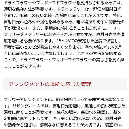
ドライフラワーやプリザーブドフラワーを長持ちさせるためには、
適切な保存方法が重要です。 ドライフラワーは、湿気や直射日光
を避け、風通しの良い乾燥した場所に置くことが大切です。 特に、
直射日光は色あせや劣化を早めるため、暗い場所や明るい間接光の
下が理想です。 また、定期的に埃を払うことも忘れずに。 一方、
プリザーブドフラワーは水や手入れが不要ですが、直射日光や高湿
度を避ける必要があります。 15〜25℃の安定した温度で保管し、
湿度が高いとカビが発生しやすくなります。 香水や強い匂いの近
くには置かないように注意しましょう。 これらの方法を実践する
ことで、ドライフラワーとプリザーブドフラワーの美しさを長く楽
しむことができます。
アレンジメントの場所に応じた管理
フラワーアレンジメントは、飾る場所によって管理方法が異なりま
す。 リビングルームでは、直射日光を避け、風通しの良い安定した
温度に置くことが重要です。 生花の場合、毎日水を確認し、茎を
定期的に再カットします。 キッチンは湿度が高いため、直射日光
や熱源から遠ざけ、清潔な水に替えることが大切です。 寝室では、