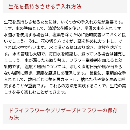
生花を長持ちさせる手入れ方法
生花を長持ちさせるためには、いくつかの手入れ方法が重要です。
まず、水の準備として、清潔な花瓶を使い、常温の水を入れます。
水道水を使用する場合は、塩素を除くために数時間置いておくと良
いでしょう。 次に、花の切り方ですが、茎を斜めにカットし、で
きれば水中で行います。 水に浸かる葉は取り除き、腐敗を防ぎま
す。 水の管理も大切で、毎日水を確認し、減っている場合は補充し
ましょう。 水が濁ったら取り替え、フラワー栄養剤を加えると効
果的です。 温度と場所については、涼しく直射日光や風が当たら
ない場所に置き、適度な風通しを確保します。 最後に、定期的な手
入れとして、数日ごとに茎を再カットし、枯れた花や葉を早めに除
去することが重要です。 これらの方法を実践することで、生花の美
しさを長く楽しむことができます。
ドライフラワーやプリザーブドフラワーの保存
方法