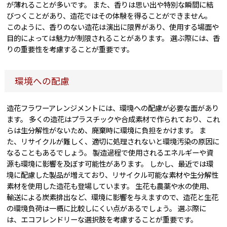
が薄れることが多いです。 また、香りは思い出や特別な瞬間に結
びつくことがあり、造花ではその体験を得ることができません。
このように、香りのない造花は演出に限界があり、使用する場面や
目的によっては魅力が制限されることがあります。 選ぶ際には、香
りの重要性を考慮することが重要です。
環境への配慮
造花フラワーアレンジメントには、環境への配慮が必要な面があり
ます。 多くの造花はプラスチックや合成素材で作られており、これ
らは生分解性がないため、廃棄時に環境に負担をかけます。 ま
た、リサイクルが難しく、適切に処理されないと環境汚染の原因に
なることもあるでしょう。 製造過程で使用されるエネルギーや資
源も環境に影響を及ぼす可能性があります。 しかし、最近では環
境に配慮した製品が増えており、リサイクル可能な素材や生分解性
素材を使用した造花も登場しています。 生花も農薬や水の使用、
輸送による炭素排出など、環境に影響を与えますので、造花と生花
の環境負荷は一概に比較しにくい点があるでしょう。 選ぶ際に
は、エコフレンドリーな選択肢を考慮することが重要です。