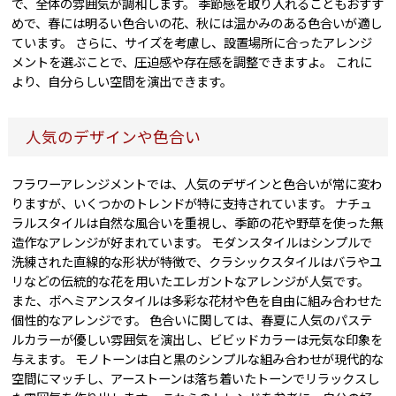
で、全体の雰囲気が調和します。 季節感を取り入れることもおすす
めで、春には明るい色合いの花、秋には温かみのある色合いが適し
ています。 さらに、サイズを考慮し、設置場所に合ったアレンジ
メントを選ぶことで、圧迫感や存在感を調整できますよ。 これに
より、自分らしい空間を演出できます。
人気のデザインや色合い
フラワーアレンジメントでは、人気のデザインと色合いが常に変わ
りますが、いくつかのトレンドが特に支持されています。 ナチュ
ラルスタイルは自然な風合いを重視し、季節の花や野草を使った無
造作なアレンジが好まれています。 モダンスタイルはシンプルで
洗練された直線的な形状が特徴で、クラシックスタイルはバラやユ
リなどの伝統的な花を用いたエレガントなアレンジが人気です。
また、ボヘミアンスタイルは多彩な花材や色を自由に組み合わせた
個性的なアレンジです。 色合いに関しては、春夏に人気のパステ
ルカラーが優しい雰囲気を演出し、ビビッドカラーは元気な印象を
与えます。 モノトーンは白と黒のシンプルな組み合わせが現代的な
空間にマッチし、アーストーンは落ち着いたトーンでリラックスし