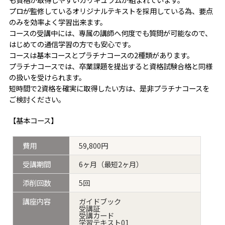
プロが監修しているオリジナルテキストを採用している為、要点
のみを効率よく学習出来ます。
コースの受講中には、専属の講師へ何度でも質問が可能なので、
はじめての通信学習の方でも安心です。
コースは基本コースとプラチナコースの2種類があります。
プラチナコースでは、卒業課題を提出すると資格試験合格と同様
の扱いを受けられます。
短時間で2資格を確実に取得したい方は、是非プラチナコースを
ご検討ください。
【基本コース】
費用
59,800円
受講期間
6ヶ月（最短2ヶ月）
添削回数
5回
講座内容
ガイドブック
受講証
受講カード
学習テキスト01