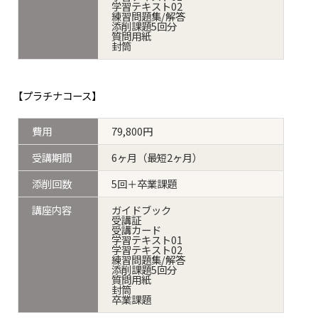
学習テキスト02
練習問題集/解答
添削課題5回分
質問用紙
封筒
【プラチナコース】
費用
79,800円
受講期間
6ヶ月（最短2ヶ月）
添削回数
5回＋卒業課題
講座内容
ガイドブック
受講証
受講カード
学習テキスト01
学習テキスト02
練習問題集/解答
添削課題5回分
質問用紙
封筒
卒業課題