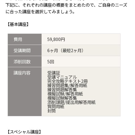
下記に、それぞれの講座の概要をまとめたので、ご自身のニーズ
に合った講座を選択してみましょう。
【基本講座】
費用
59,800円
受講期間
6ヶ月（最短2ヶ月）
添削回数
5回
講座内容
受講証
受講マニュアル
完全攻略テキスト2冊
練習問題集/解答用紙
練習問題解答集
模擬試験/解答用紙
模擬試験解答集
添削課題/提出用解答用紙
質問用紙
封筒
【スペシャル講座】