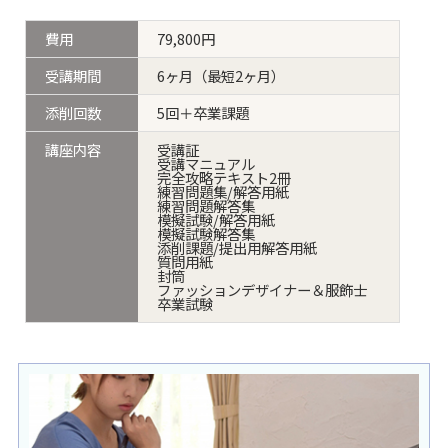
費用
79,800円
受講期間
6ヶ月（最短2ヶ月）
添削回数
5回＋卒業課題
講座内容
受講証
受講マニュアル
完全攻略テキスト2冊
練習問題集/解答用紙
練習問題解答集
模擬試験/解答用紙
模擬試験解答集
添削課題/提出用解答用紙
質問用紙
封筒
ファッションデザイナー＆服飾士
卒業試験