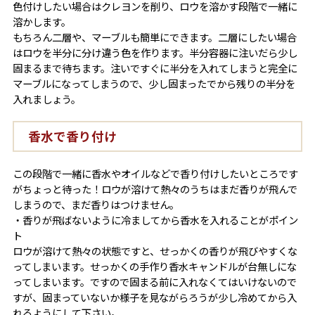
色付けしたい場合はクレヨンを削り、ロウを溶かす段階で一緒に
溶かします。
もちろん二層や、マーブルも簡単にできます。二層にしたい場合
はロウを半分に分け違う色を作ります。半分容器に注いだら少し
固まるまで待ちます。注いですぐに半分を入れてしまうと完全に
マーブルになってしまうので、少し固まったでから残りの半分を
入れましょう。
香水で香り付け
この段階で一緒に香水やオイルなどで香り付けしたいところです
がちょっと待った！ロウが溶けて熱々のうちはまだ香りが飛んで
しまうので、まだ香りはつけません。
・香りが飛ばないように冷ましてから香水を入れることがポイン
ト
ロウが溶けて熱々の状態ですと、せっかくの香りが飛びやすくな
ってしまいます。せっかくの手作り香水キャンドルが台無しにな
ってしまいます。ですので固まる前に入れなくてはいけないので
すが、固まっていないか様子を見ながらろうが少し冷めてから入
れるようにして下さい。