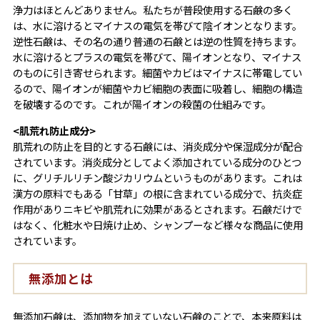
浄力はほとんどありません。私たちが普段使用する石鹸の多く
は、水に溶けるとマイナスの電気を帯びて陰イオンとなります。
逆性石鹸は、その名の通り普通の石鹸とは逆の性質を持ちます。
水に溶けるとプラスの電気を帯びて、陽イオンとなり、マイナス
のものに引き寄せられます。細菌やカビはマイナスに帯電してい
るので、陽イオンが細菌やカビ細胞の表面に吸着し、細胞の構造
を破壊するのです。これが陽イオンの殺菌の仕組みです。
<肌荒れ防止成分>
肌荒れの防止を目的とする石鹸には、消炎成分や保湿成分が配合
されています。消炎成分としてよく添加されている成分のひとつ
に、グリチルリチン酸ジカリウムというものがあります。これは
漢方の原料でもある「甘草」の根に含まれている成分で、抗炎症
作用がありニキビや肌荒れに効果があるとされます。石鹸だけで
はなく、化粧水や日焼け止め、シャンプーなど様々な商品に使用
されています。
無添加とは
無添加石鹸は、添加物を加えていない石鹸のことで、本来原料は