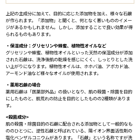
上記の主成分に加えて、目的に応じた添加物を加え、様々な石鹸
が作られます。「添加物」と聞くと、何となく悪いもののイメー
ジがあるかもしれません。しかし、添加することで良い効果が得
られるものもあります。
・保湿成分：グリセリンや蜂蜜、植物性オイルなど
グリセリンや蜂蜜、植物性オイルといった天然の保湿成分が添加
された石鹸は、洗浄後肌の乾燥を感じにくく、しっとりとした洗
い上がりになります。植物性オイルは、ホホバ油、アボカド油、
アーモンド油など様々なオイルが使用されます。
・薬用石鹸の場合
薬用石鹸は「医薬部外品」の扱いとなり、肌の殺菌・除菌を目的
にしたものと、肌荒れの防止を目的としたものの2種類がありま
す。
<殺菌成分>
肌の殺菌・除菌目的の石鹸に配合される添加物として一般的なも
ののひとつに、逆性石鹸と呼ばれている、陽イオン界面活性剤の
塩化ベンザルコニウムがあります。「石鹸」という名称ですが洗