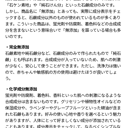
「石ケン素地」や「純石けん分」といった石鹸成分のみです。
しかし、商品名に「無添加」とあっても、実際に成分表示をチェ
ックすると、石鹸成分以外のものが使われているものが多くあり
ます。こういった商品は、蛍光剤や防腐剤、着色料などの合成成
分を含まないという意味合いで「無添加」を謳っている場合も多
いのです。
・完全無添加
石鹸素地や純石鹸分など、石鹸成分のみで作られたもので「純石
鹸」とも呼ばれます。合成成分が入っていないため、肌への刺激
が少なく、安心して使うことができます。ただし、洗浄力は強い
ので、赤ちゃんや敏感肌の方の使用は避けたほうが良いでしょ
う。
・化学成分無添加
蛍光剤や防腐剤、着色料、香料といった肌への刺激になるような
合成成分は含まないものです。グリセリンや植物性オイルなどの
保湿成分や、ラベンダーやグレープフルーツといった精油が含ま
れた石鹸もあります。好みの使い心地や香りを選べるという魅力
がありますが、人体にとって好ましくない成分が添加されている
こともあります。成分表示をチェックして、なるべくシンプルな