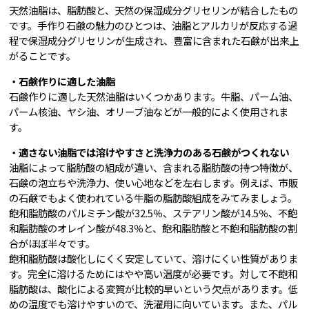
天然油脂は、脂肪酸と、天然の保湿成分グリセリンが結合したもの
です。手作り石鹸の魅力のひとつは、油脂とアルカリが反応する過
程で保湿成分グリセリンが生成され、豊富に含まれた石鹸が出来上
がることです。
・石鹸作りに適した油脂
石鹸作りに適した天然油脂はいくつかあります。牛脂、パーム油、
パーム核油、ヤシ油、オリーブ油などが一般的によく使用されま
す。
・適さない油脂では溶けやすさと洗浄力のある石鹸がつくれない
油脂によって脂肪酸の組成が違い、含まれる脂肪酸の持つ特徴が、
石鹸の泡立ちや洗浄力、使い心地などを左右します。例えば、市販
の石鹸でもよく使われている牛脂の脂肪酸組成をみてみましょう。
飽和脂肪酸のパルミチン酸が32.5％、ステアリン酸が14.5％、不飽
和脂肪酸のオレイン酸が48.3％と、飽和脂肪酸と不飽和脂肪酸の割
合がほぼ半々です。
飽和脂肪酸は酸化しにくく安定していて、溶けにくい性質がありま
す。完全に溶けるためにはやや高い温度が必要です。対して不飽和
脂肪酸は、酸化による変質が比較的早いという欠点があります。低
めの温度でも溶けやすいので、洗濯用に向いています。また、パル