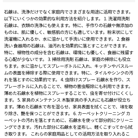
石鹸は、洗浄だけでなく家庭内でさまざまな用途に活用できます。
以下にいくつかの効果的な利用方法を紹介します。 1. 洗濯用洗剤
石鹸は、衣類の洗浄にも使えます。特に、手作りの石鹸や無添加の
ものは、肌に優しく、敏感肌の方にも適しています。粉末状にして
洗濯機に入れるか、水に溶かして手洗いに使用できます。 2. 食器
洗い 食器用の石鹸は、油汚れを効果的に落とすことができます。
特に、植物性の成分を含む石鹸は、環境にも優しく、食器に残留す
る心配が少ないです。 3. 掃除用洗剤 石鹸は、家庭の掃除にも役立
ちます。水に溶かしてスプレーボトルに入れ、キッチンやバスルー
ムの表面を掃除する際に使用できます。特に、タイルやシンクの汚
れを落とすのに効果的です。 4. 虫除けスプレー 石鹸水を作り、ス
プレーボトルに入れることで、植物の害虫駆除にも利用できます。
薄めた石鹸水を植物にスプレーすることで、虫を寄せ付けにくくし
ます。 5. 家具のメンテナンス 木製家具の手入れにも石鹸が役立ち
ます。薄めた石鹸水で布を湿らせ、家具表面を拭くことで、埃を取
り除き、艶を保つことができます。 6. カーペットクリーニング カ
ーペットの汚れを落とすために、石鹸水を使って部分的にクリーニ
ングできます。汚れた部分に石鹸水を塗布し、軽くこすってから拭
き取ります。 これらの家庭用品としての活用方法を取り入れるこ