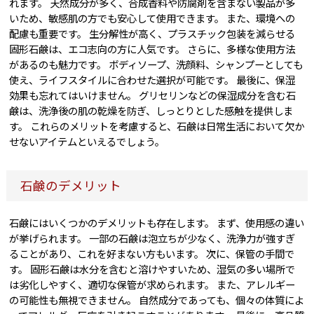
れます。 天然成分が多く、合成香料や防腐剤を含まない製品が多
いため、敏感肌の方でも安心して使用できます。 また、環境への
配慮も重要です。 生分解性が高く、プラスチック包装を減らせる
固形石鹸は、エコ志向の方に人気です。 さらに、多様な使用方法
があるのも魅力です。 ボディソープ、洗顔料、シャンプーとしても
使え、ライフスタイルに合わせた選択が可能です。 最後に、保湿
効果も忘れてはいけません。 グリセリンなどの保湿成分を含む石
鹸は、洗浄後の肌の乾燥を防ぎ、しっとりとした感触を提供しま
す。 これらのメリットを考慮すると、石鹸は日常生活において欠か
せないアイテムといえるでしょう。
石鹸のデメリット
石鹸にはいくつかのデメリットも存在します。 まず、使用感の違い
が挙げられます。 一部の石鹸は泡立ちが少なく、洗浄力が強すぎ
ることがあり、これを好まない方もいます。 次に、保管の手間で
す。 固形石鹸は水分を含むと溶けやすいため、湿気の多い場所で
は劣化しやすく、適切な保管が求められます。 また、アレルギー
の可能性も無視できません。 自然成分であっても、個々の体質によ