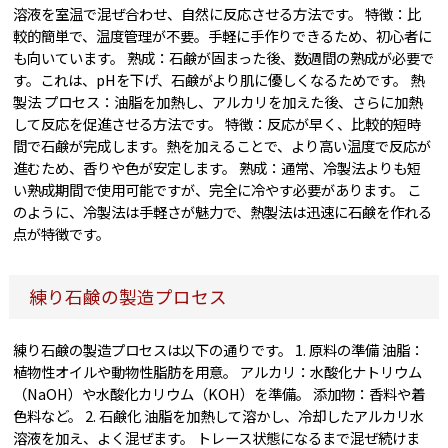
溶液を室温で混ぜ合わせ、自然に反応させる方法です。 特徴：比
較的簡単で、温度管理が不要。手軽に手作りできるため、初心者に
も向いています。 熟成：石鹸が固まった後、数週間の熟成が必要で
す。これは、pHを下げ、石鹸がより肌に優しくなるためです。 熱
製法 プロセス：油脂を加熱し、アルカリを加えた後、さらに加熱
して反応を促進させる方法です。 特徴：反応が早く、比較的短時
間で石鹸が完成します。熱を加えることで、より高い温度で反応が
進むため、香りや色が安定します。 熟成：通常、冷製法よりも短
い熟成期間で使用可能ですが、完全に冷やす必要があります。 こ
のように、冷製法は手軽さが魅力で、熱製法は迅速に石鹸を作れる
点が特徴です。
練り石鹸の製造プロセス
練り石鹸の製造プロセスは以下の通りです。 1. 原料の準備 油脂：
植物性オイルや動物性脂肪を用意。 アルカリ：水酸化ナトリウム
（NaOH）や水酸化カリウム（KOH）を準備。 添加物：香料や着
色料など。 2. 石鹸化 油脂を加熱して溶かし、冷却したアルカリ水
溶液を加え、よく混ぜます。 トレース状態になるまで混ぜ続けま