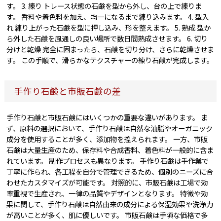
す。 3. 練り トレース状態の石鹸を型から外し、台の上で練りま
す。 香料や着色料を加え、均一になるまで練り込みます。 4. 型入
れ 練り上がった石鹸を型に押し込み、形を整えます。 5. 熟成 型か
ら外した石鹸を風通しの良い場所で数日間熟成させます。 6. 切り
分けと乾燥 完全に固まったら、石鹸を切り分け、さらに乾燥させま
す。 この手順で、滑らかなテクスチャーの練り石鹸が完成します。
手作り石鹸と市販石鹸の差
手作り石鹸と市販石鹸にはいくつかの重要な違いがあります。 ま
ず、原料の選択において、手作り石鹸は自然な油脂やオーガニック
成分を使用することが多く、添加物を控えられます。 一方、市販
石鹸は大量生産のため、保存料や合成香料、着色料が一般的に含ま
れています。 制作プロセスも異なります。 手作り石鹸は手作業で
丁寧に作られ、各工程を自分で管理できるため、個別のニーズに合
わせたカスタマイズが可能です。 対照的に、市販石鹸は工場で効
率重視で生産され、一律の品質やデザインとなります。 特徴や効
果に関して、手作り石鹸は自然由来の成分による保湿効果や洗浄力
が高いことが多く、肌に優しいです。 市販石鹸は手頃な価格で多