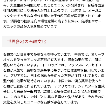
み、大量生産が可能になったことでコストが削減され、合成界面活
性剤の開発により洗浄力が向上したのです。 現代では、オーガニ
ックやナチュラルな成分を用いた手作り石鹸が再評価されていま
す。 消費者の健康志向や環境意識の高まりに伴い、無添加やオー
ガニック製品が人気を集めています。
世界各地の石鹸文化
石鹸文化は世界中で多様な形を持っています。 中東では、オリーブ
オイルを使ったアレッポ石鹸が有名です。 保湿効果が高く、肌に
優しいとされています。 ヨーロッパでは、フランスのマルセイユ
石鹸が人気で、厳格な製造基準に基づいて自然素材を使用していま
す。 アジアでは、日本の米ぬかを使った石鹸が注目されており、保
湿や美白効果が期待されています。 中国では、漢方薬草を使った
石鹸が伝統的に作られています。 アフリカでは、シアバターを主成
分とした石鹸が一般的で、乾燥した気候に適した保湿力が特徴で
す。 このように、地域ごとに異なる素材や製法があり、それぞれの
文化を反映したユニークな石鹸が存在しています。