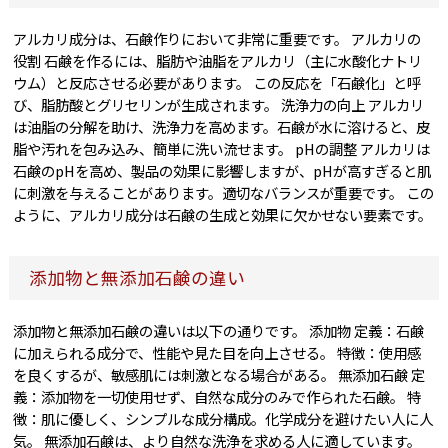
アルカリ成分は、石鹸作りにおいて非常に重要です。 アルカリの
役割 石鹸を作るには、脂肪や油脂をアルカリ（主に水酸化ナトリ
ウム）と反応させる必要があります。 この反応を「石鹸化」と呼
び、脂肪酸とグリセリンが生成されます。 洗浄力の向上 アルカリ
は油脂の分解を助け、洗浄力を高めます。石鹸が水に溶けると、皮
脂や汚れを包み込み、簡単に洗い流せます。 pHの調整 アルカリは
石鹸のpHを高め、製品の効果に影響しますが、pHが高すぎると肌
に刺激を与えることがあります。適切なバランスが重要です。 この
ように、アルカリ成分は石鹸の生成と効果に欠かせない要素です。
添加物と無添加石鹸の違い
添加物と無添加石鹸の違いは以下の通りです。 添加物 定義：石鹸
に加えられる成分で、性能や見た目を向上させる。 特徴：使用感
を良くするが、敏感肌には刺激となる場合がある。 無添加石鹸 定
義：添加物を一切使用せず、自然な成分のみで作られた石鹸。 特
徴：肌に優しく、シンプルな成分構成。化学成分を避けたい人に人
気。 無添加石鹸は、より自然な洗浄を求める人に適しています。