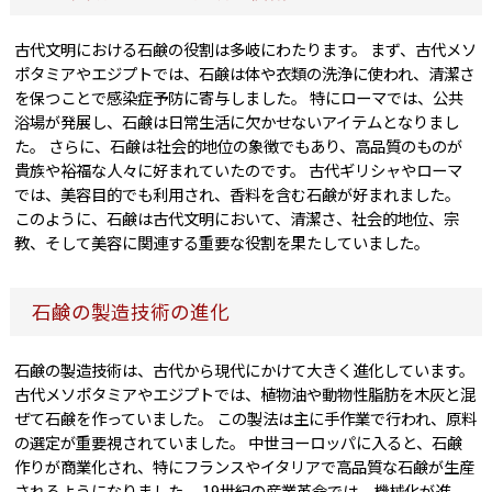
古代文明における石鹸の役割は多岐にわたります。 まず、古代メソ
ポタミアやエジプトでは、石鹸は体や衣類の洗浄に使われ、清潔さ
を保つことで感染症予防に寄与しました。 特にローマでは、公共
浴場が発展し、石鹸は日常生活に欠かせないアイテムとなりまし
た。 さらに、石鹸は社会的地位の象徴でもあり、高品質のものが
貴族や裕福な人々に好まれていたのです。 古代ギリシャやローマ
では、美容目的でも利用され、香料を含む石鹸が好まれました。
このように、石鹸は古代文明において、清潔さ、社会的地位、宗
教、そして美容に関連する重要な役割を果たしていました。
石鹸の製造技術の進化
石鹸の製造技術は、古代から現代にかけて大きく進化しています。
古代メソポタミアやエジプトでは、植物油や動物性脂肪を木灰と混
ぜて石鹸を作っていました。 この製法は主に手作業で行われ、原料
の選定が重要視されていました。 中世ヨーロッパに入ると、石鹸
作りが商業化され、特にフランスやイタリアで高品質な石鹸が生産
されるようになりました。 19世紀の産業革命では、機械化が進