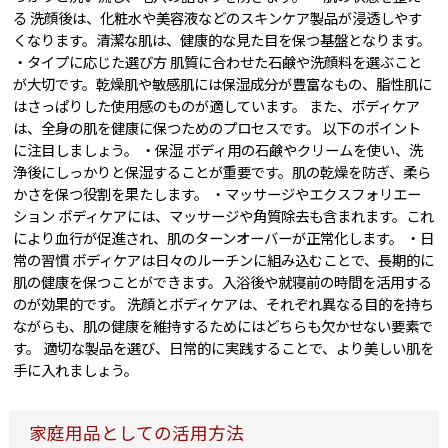
る 洗顔後は、化粧水や美容液などのスキンケア製品が浸透しやす
くなります。清潔な肌は、健康的な見た目を保つ基盤となります。
・タイプに応じた選び方 肌質に合わせた石鹸や洗顔料を選ぶこと
が大切です。乾燥肌や敏感肌には保湿成分が豊富なもの、脂性肌に
はさっぱりした使用感のものが適しています。 また、ボディケア
は、全身の肌を健康に保つためのプロセスです。 以下のポイント
に注目しましょう。 ・保湿 ボディ用の石鹸やクリームを使い、洗
浄後にしっかりと保湿することが重要です。肌の乾燥を防ぎ、柔ら
かさを保つ役割を果たします。 ・マッサージやエクスフォリエー
ション ボディケアには、マッサージや角質除去も含まれます。これ
により血行が促進され、肌のターンオーバーが正常化します。 ・日
常の習慣 ボディケアは日々のルーチンに組み込むことで、長期的に
肌の健康を保つことができます。入浴後や就寝前の時間を活用する
のが効果的です。 洗顔とボディケアは、それぞれ異なる目的を持ち
ながらも、肌の健康を維持するためにはどちらも欠かせない要素で
す。 適切な製品を選び、日常的に実践することで、より美しい肌を
手に入れましょう。
家庭用品としての活用方法