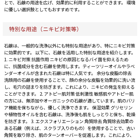
とで、石鹸の用途を広げ、効果的に利用することができます。 環境
に優しい選択肢としてもおすすめです。
特別な用途（ニキビ対策等）
石鹸は、一般的な洗浄以外にも特別な用途があり、特にニキビ対策
に効果的です。 以下に、石鹸を活用した特別な用途を紹介します。
1. ニキビ対策 抗菌作用 ニキビの原因となるバイ菌を抑えるため
に、抗菌成分を含む石鹸を使用します。ティーツリーオイルやラベ
ンダーオイルが含まれた石鹸は特に人気です。 余分な皮脂の除去
洗顔用の石鹸を使用することで、顔の余分な皮脂を効果的に洗い流
し、毛穴の詰まりを防ぎます。これにより、ニキビの発生を抑える
ことができます。 2. アトピー肌対策 低刺激性 敏感肌やアトピー肌
の方には、無添加やオーガニックの石鹸が適しています。肌のバリ
ア機能を保ちながら、優しく洗浄できます。 保湿効果 グリセリン
や植物性オイルを含む石鹸は、洗浄後も肌をしっとりと保ち、乾燥
を防ぎます。 3. エクスフォリエーション 角質除去 角質除去効果の
ある石鹸（例えば、スクラブ入りのもの）を使用することで、古い
角質を取り除き、肌のターンオーバーを促進します。これにより、