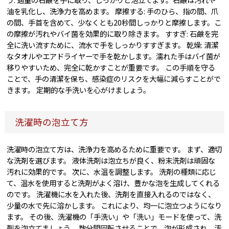
油を乳化し、洗浄力を高めます。 摩擦する: 手のひら、指の間、爪
の間、手首を含めて、少なくとも20秒間しっかりと摩擦します。こ
の摩擦が汚れやバイ菌を効果的に取り除きます。 すすぎ: 石鹸を完
全に洗い流すために、流水で手をしっかりすすぎます。 乾燥: 清潔
なタオルやエアドライヤーで手を乾かします。濡れた手はバイ菌が
移りやすいため、完全に乾かすことが重要です。 この手順を守る
ことで、手の清潔を保ち、感染症のリスクを大幅に減らすことがで
きます。 定期的な手洗いを心がけましょう。
洗濯時の泡立て方
洗濯時の泡立て方は、洗浄力を高めるために重要です。 まず、適切
な洗剤を選びます。 液体洗剤は泡立ちが良く、粉末洗剤は頑固な
汚れに効果的です。 次に、水温を調整します。 洗剤の種類に応じ
て、温水を使用すると洗剤がよく溶け、豊かな泡を生成してくれる
のです。 洗濯機に水を入れた後、洗剤を直接入れるのではなく、
少量の水で先に溶かします。 これにより、均一に泡立つようになり
ます。 その後、洗濯機の「手洗い」や「洗い」モードを使って、洗
剤を泡立てましょう。 数分間回転させることで、泡が形成され、汚