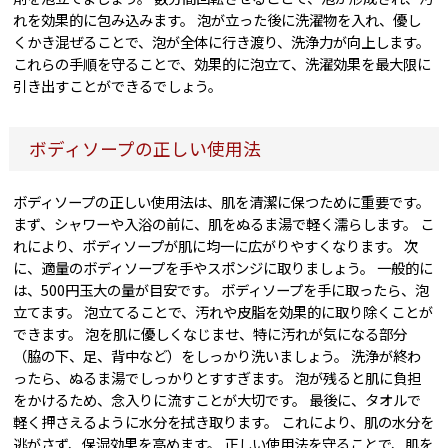
れを効果的に包み込みます。 泡が立った後に洗濯物を入れ、優し
くかき混ぜることで、泡が全体に行き渡り、洗浄力が向上します。
これらの手順を守ることで、効果的に泡立て、洗濯効果を最大限に
引き出すことができるでしょう。
ボディソープの正しい使用法
ボディソープの正しい使用法は、肌を清潔に保つために重要です。
まず、シャワーや入浴の前に、肌をぬるま湯で軽く濡らします。 こ
れにより、ボディソープが肌に均一に広がりやすくなります。 次
に、適量のボディソープを手やスポンジに取りましょう。 一般的に
は、500円玉大の量が目安です。 ボディソープを手に取ったら、泡
立てます。 泡立てることで、汚れや皮脂を効果的に取り除くことが
できます。 泡を肌に優しくなじませ、特に汚れが気になる部分
（脇の下、足、背中など）をしっかり洗いましょう。 洗浄が終わ
ったら、ぬるま湯でしっかりとすすぎます。 泡が残ると肌に負担
をかけるため、念入りに流すことが大切です。 最後に、タオルで
軽く押さえるように水分を拭き取ります。 これにより、肌の水分を
逃がさず、保湿効果を高めます。 正しい使用法を守ることで、肌を