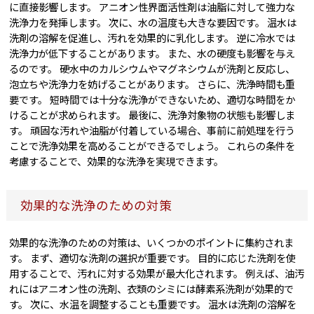
に直接影響します。 アニオン性界面活性剤は油脂に対して強力な
洗浄力を発揮します。 次に、水の温度も大きな要因です。 温水は
洗剤の溶解を促進し、汚れを効果的に乳化します。 逆に冷水では
洗浄力が低下することがあります。 また、水の硬度も影響を与え
るのです。 硬水中のカルシウムやマグネシウムが洗剤と反応し、
泡立ちや洗浄力を妨げることがあります。 さらに、洗浄時間も重
要です。 短時間では十分な洗浄ができないため、適切な時間をか
けることが求められます。 最後に、洗浄対象物の状態も影響しま
す。 頑固な汚れや油脂が付着している場合、事前に前処理を行う
ことで洗浄効果を高めることができるでしょう。 これらの条件を
考慮することで、効果的な洗浄を実現できます。
効果的な洗浄のための対策
効果的な洗浄のための対策は、いくつかのポイントに集約されま
す。 まず、適切な洗剤の選択が重要です。 目的に応じた洗剤を使
用することで、汚れに対する効果が最大化されます。 例えば、油汚
れにはアニオン性の洗剤、衣類のシミには酵素系洗剤が効果的で
す。 次に、水温を調整することも重要です。 温水は洗剤の溶解を