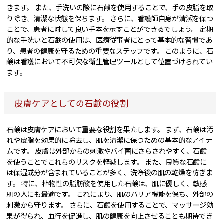
きます。 また、手洗いの際に石鹸を使用することで、手の皮脂を取
り除き、清潔な状態を保ちます。 さらに、看護師自身が清潔を保つ
ことで、患者に対して良い手本を示すことができるでしょう。 定期
的な手洗いと石鹸の使用は、医療従事者にとって基本的な習慣であ
り、患者の健康を守るための重要なステップです。 このように、石
鹸は看護において不可欠な衛生管理ツールとして位置づけられてい
ます。
皮膚ケアとしての石鹸の役割
石鹸は皮膚ケアにおいて重要な役割を果たします。 まず、石鹸は汚
れや皮脂を効果的に除去し、肌を清潔に保つための基本的なアイテ
ムです。 皮膚は外部からの刺激やバイ菌にさらされやすく、石鹸
を使うことでこれらのリスクを軽減します。 また、良質な石鹸に
は保湿成分が含まれていることが多く、洗浄後の肌の乾燥を防ぎま
す。 特に、植物性の脂肪酸を使用した石鹸は、肌に優しく、敏感
肌の人にも最適です。 これにより、肌のバリア機能を保ち、外部の
刺激から守ります。 さらに、石鹸を使用することで、マッサージ効
果が得られ、血行を促進し、肌の健康を向上させることも期待でき