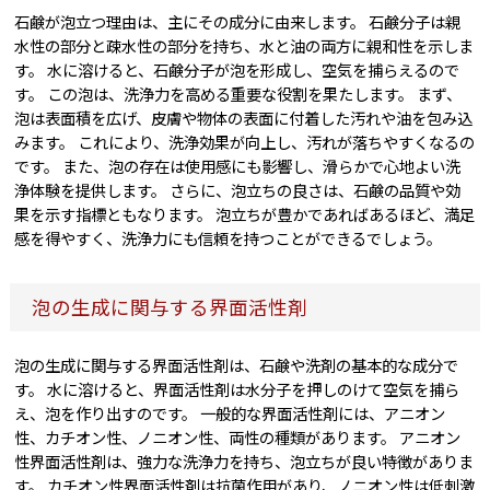
石鹸が泡立つ理由は、主にその成分に由来します。 石鹸分子は親
水性の部分と疎水性の部分を持ち、水と油の両方に親和性を示しま
す。 水に溶けると、石鹸分子が泡を形成し、空気を捕らえるので
す。 この泡は、洗浄力を高める重要な役割を果たします。 まず、
泡は表面積を広げ、皮膚や物体の表面に付着した汚れや油を包み込
みます。 これにより、洗浄効果が向上し、汚れが落ちやすくなるの
です。 また、泡の存在は使用感にも影響し、滑らかで心地よい洗
浄体験を提供します。 さらに、泡立ちの良さは、石鹸の品質や効
果を示す指標ともなります。 泡立ちが豊かであればあるほど、満足
感を得やすく、洗浄力にも信頼を持つことができるでしょう。
泡の生成に関与する界面活性剤
泡の生成に関与する界面活性剤は、石鹸や洗剤の基本的な成分で
す。 水に溶けると、界面活性剤は水分子を押しのけて空気を捕ら
え、泡を作り出すのです。 一般的な界面活性剤には、アニオン
性、カチオン性、ノニオン性、両性の種類があります。 アニオン
性界面活性剤は、強力な洗浄力を持ち、泡立ちが良い特徴がありま
す。 カチオン性界面活性剤は抗菌作用があり、ノニオン性は低刺激