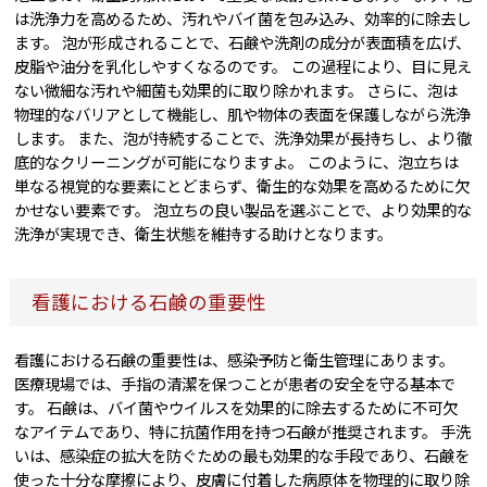
は洗浄力を高めるため、汚れやバイ菌を包み込み、効率的に除去し
ます。 泡が形成されることで、石鹸や洗剤の成分が表面積を広げ、
皮脂や油分を乳化しやすくなるのです。 この過程により、目に見え
ない微細な汚れや細菌も効果的に取り除かれます。 さらに、泡は
物理的なバリアとして機能し、肌や物体の表面を保護しながら洗浄
します。 また、泡が持続することで、洗浄効果が長持ちし、より徹
底的なクリーニングが可能になりますよ。 このように、泡立ちは
単なる視覚的な要素にとどまらず、衛生的な効果を高めるために欠
かせない要素です。 泡立ちの良い製品を選ぶことで、より効果的な
洗浄が実現でき、衛生状態を維持する助けとなります。
看護における石鹸の重要性
看護における石鹸の重要性は、感染予防と衛生管理にあります。
医療現場では、手指の清潔を保つことが患者の安全を守る基本で
す。 石鹸は、バイ菌やウイルスを効果的に除去するために不可欠
なアイテムであり、特に抗菌作用を持つ石鹸が推奨されます。 手洗
いは、感染症の拡大を防ぐための最も効果的な手段であり、石鹸を
使った十分な摩擦により、皮膚に付着した病原体を物理的に取り除