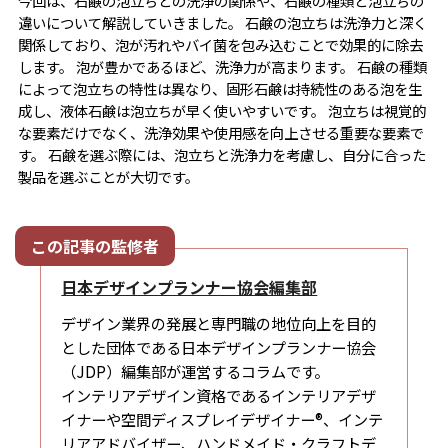
今回は、石鹸の泡立ちとの洗浄の関係や、石鹸の種類と泡立ちの
違いについて解説していきました。 石鹸の泡立ちは洗浄力と深く
関係しており、泡が汚れやバイ菌を包み込むことで効果的に除去
します。 泡が豊かであるほど、洗浄力が高まります。 石鹸の種類
によって泡立ちの特性は異なり、固形石鹸は持続性のある泡を生
成し、液体石鹸は泡立ちが早く使いやすいです。 泡立ちは視覚的
な要素だけでなく、洗浄効果や使用感を向上させる重要な要素で
す。 石鹸を選ぶ際には、泡立ちと洗浄力を考慮し、自分に合った
製品を選ぶことが大切です。
日本デザインプランナー協会編集部
デザイン業界の発展と専門職の地位向上を目的
とした団体である日本デザインプランナー協会
（JDP）編集部が運営するコラムです。
インテリアデザイン資格であるインテリアデザ
イナーや空間ディスプレイデザイナー®、インテ
リアアドバイザー、ハンドメイド・クラフトデ