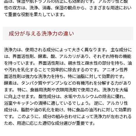
品は、保湿や肌トラブルの防止にも効果的です。 アルカリ性と酸
性の双方は、洗浄、消毒、保湿の観点から、さまざまな用途におい
て重要な役割を果たしています。
成分が与える洗浄力の違い
洗浄力は、使用される成分によって大きく異なります。 主な成分に
は、界面活性剤、酵素、酸、アルカリがあり、それぞれ特有の機能
を持っています。 界面活性剤は、親水性と疎水性の部分を持ち、油
や汚れを乳化することで効率的に除去するのです。 アニオン性界
面活性剤は強力な洗浄力を持ち、特に油脂に対して効果的です。
酵素は、タンパク質やデンプンなどの有機汚れを分解する力があり
ます。 特に、食器用洗剤や衣類用洗剤で使用され、洗浄力を大幅
に向上させます。 酸性成分は、水垢やカルシウムの除去に優れ、
浴室やキッチンの清掃に適しているでしょう。 逆に、アルカリ性
成分は、脂肪や油の乳化を助け、特に食品の油汚れに対して効果的
です。 このように、成分の組み合わせによって洗浄力が左右される
ため、用途に応じた適切な成分選びが重要です。