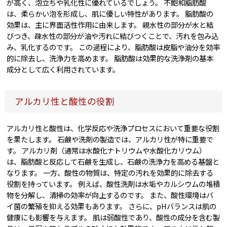
が高く、泡立ちや乳化性に優れているでしょう。 不飽和脂肪酸
は、柔らかい泡を形成し、肌に優しい特性があります。 脂肪酸の
効果は、主に界面活性作用に由来します。 親水性の部分が水と結
びつき、疎水性の部分が油や汚れに結びつくことで、汚れを包み込
み、乳化するのです。 この過程により、脂肪酸は皮脂や油分を効率
的に除去し、洗浄力を高めます。 脂肪酸は効果的な洗浄剤の基本
成分として広く利用されています。
アルカリ性と酸性の役割
アルカリ性と酸性は、化学反応や洗浄プロセスにおいて重要な役割
を果たします。 石鹸や洗剤の製造では、アルカリ性が特に重要で
す。 アルカリ剤（通常は水酸化ナトリウムや水酸化カリウム）
は、脂肪酸と反応して石鹸を生成し、石鹸の洗浄力を高める基盤と
なります。 一方、酸性の物質は、特定の汚れを効果的に除去する
役割を持っています。 例えば、酸性洗剤は水垢やカルシウムの堆積
物を分解し、清掃の効率が向上するのです。 また、酸性環境はバ
イ菌の繁殖を抑える効果もあります。 さらに、pHバランスは肌の
健康にも影響を与えます。 肌は弱酸性であり、酸性の成分を含む製