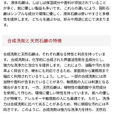
す。 液体石鹸は、しばしば保湿成分や香料が添加されていること
が多く、肌に優しい製品も多いです。 これらの違いにより、固形石
鹸はシンプルな成分で環境に優しく、液体石鹸は使いやすさと多様
性を提供します。 どちらを選ぶかは、好みや用途に応じて決まりま
す。
合成洗剤と天然石鹸の特徴
合成洗剤と天然石鹸は、それぞれ異なる特性と利点を持っていま
す。 合成洗剤は、化学的に合成された界面活性剤を主成分とし、
強力な洗浄力と泡立ちを提供します。 これにより、油脂や汚れを効
率よく除去でき、硬水にも対応できるため、家庭用から業務用まで
幅広く利用されているでしょう。 しかし、一部の合成洗剤には添
加物や香料が含まれていることがあり、敏感肌の人には刺激となる
場合があります。 一方、天然石鹸は、植物性の脂肪酸や天然成分
を使用して作られ、環境に優しい特性を持っています。 肌への優し
さが特徴で、アレルギーや敏感肌の人にも最適です。 ただし、洗浄
力は合成洗剤に比べて劣ることがあるため、特に頑固な汚れには不
向きです。 このように、合成洗剤は強力な洗浄力を持ち、天然石