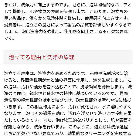
きかけ、洗浄力が向上するのです。 さらに、泡は物理的なバリアと
して機能し、肌や物体の表面を保護します。 このため、泡立ちの
良い製品は、滑らかな洗浄体験を提供し、使用感を向上させます。
消費者は、泡立ちの良さによって製品の品質を評価しやすくなるで
しょう。 泡は洗浄力を強化し、使用感を向上させる不可欠な要素
です。
泡立てる理由と洗浄の原理
泡立てる理由は、洗浄力を高めるためです。 石鹸や洗剤が水に溶
けると、界面活性剤が水と油の界面に作用し、泡を生成します。 こ
の泡は、汚れや油分を包み込むことで、洗浄効果を発揮します。 洗
浄の原理は、親水性と疎水性の特性に基づいているのです。 界面
活性剤の親水性部分は水と結びつき、疎水性部分は汚れや油に結び
つきます。 この相互作用により、汚れが乳化され、水に溶けやすく
なります。 泡はその過程を助け、汚れを浮かせて洗い流す役割を果
たしているのです。 また、泡は物理的なバリアとして、肌や表面を
保護しながら、洗浄を行います。 このように、泡立ちは洗浄過程
において欠かせない要素であり、効果的なクリーニングを実現する