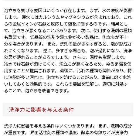
泡立ちを妨げる要因はいくつか存在します。 まず、水の硬度が影響
します。 硬水にはカルシウムやマグネシウムが含まれており、これ
らの金属イオンが石鹸と反応して泡を抑制するのです。 結果とし
て、泡立ちが悪くなることがあります。 次に、使用する洗剤の種類
も重要です。 低品質の洗剤や添加物が多い製品は、泡立ちが不十
分な場合があります。 また、洗剤の量が少なすぎると、泡が形成さ
れにくくなります。 逆に、多すぎる場合も、泡が過剰になり、洗浄
効果が薄れることがあるでしょう。 さらに、温度も影響します。
冷水では石鹸が溶けにくく、泡立ちが悪くなるため、ぬるま湯を使
用することが推奨されます。 最後に、汚れの種類も関係があり、特
に油脂が多い汚れは、泡立ちを妨げることがあり、事前に軽く水洗
いしておくと効果的です。 これらの要因を理解し、適切に対処す
ることで、泡立ちを改善できます。
洗浄力に影響を与える条件
洗浄力に影響を与える条件はいくつかあります。 まず、洗剤の成分
が重要です。 界面活性剤の種類や濃度、酵素の有無などが洗浄力