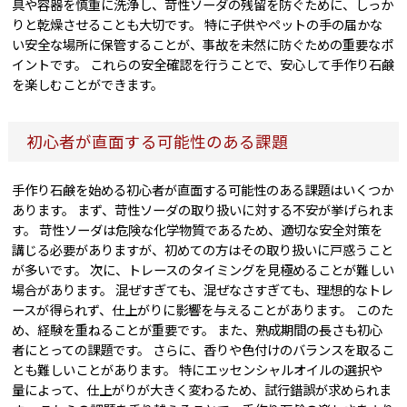
具や容器を慎重に洗浄し、苛性ソーダの残留を防ぐために、しっか
りと乾燥させることも大切です。 特に子供やペットの手の届かな
い安全な場所に保管することが、事故を未然に防ぐための重要なポ
イントです。 これらの安全確認を行うことで、安心して手作り石鹸
を楽しむことができます。
初心者が直面する可能性のある課題
手作り石鹸を始める初心者が直面する可能性のある課題はいくつか
あります。 まず、苛性ソーダの取り扱いに対する不安が挙げられま
す。 苛性ソーダは危険な化学物質であるため、適切な安全対策を
講じる必要がありますが、初めての方はその取り扱いに戸惑うこと
が多いです。 次に、トレースのタイミングを見極めることが難しい
場合があります。 混ぜすぎても、混ぜなさすぎても、理想的なトレ
ースが得られず、仕上がりに影響を与えることがあります。 このた
め、経験を重ねることが重要です。 また、熟成期間の長さも初心
者にとっての課題です。 さらに、香りや色付けのバランスを取るこ
とも難しいことがあります。 特にエッセンシャルオイルの選択や
量によって、仕上がりが大きく変わるため、試行錯誤が求められま