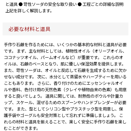
と道具 ● 苛性ソーダの安全な取り扱い ● 工程ごとの詳細な説明
上記を詳しく解説します。
必要な材料と道具
手作り石鹸を作るためには、いくつかの基本的な材料と道具が必要
です。 まず、主な材料としては、植物性オイル（オリーブオイル、
ココナッツオイル、パームオイルなど）が重要です。 これらのオ
イルは、石鹸のベースとなり、肌に優しい保湿効果を提供します。
また、苛性ソーダは、オイルと反応して石鹸を生成するために欠か
せない成分です。 次に、水分として蒸留水やハーブティーを用いる
こともあります。 さらに、香り付けのためにエッセンシャルオイ
ルや香料、色付け用の天然色素（クレイや植物由来の色素）も用意
すると良いでしょう。 道具に関しては、耐熱性のボウルや計量カ
ップ、スケール、混ぜるためのスプーンやハンドブレンダーが必要
です。 また、型としてシリコン型やプラスチック型を用意し、保
護手袋やゴーグルも安全対策として忘れずに準備しましょう。 こ
れらの材料と道具を揃えることで、楽しく安全に手作り石鹸を楽し
むことができます。