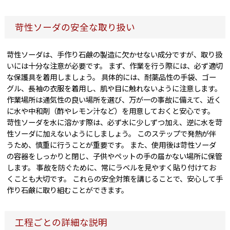
苛性ソーダの安全な取り扱い
苛性ソーダは、手作り石鹸の製造に欠かせない成分ですが、取り扱
いには十分な注意が必要です。 まず、作業を行う際には、必ず適切
な保護具を着用しましょう。 具体的には、耐薬品性の手袋、ゴー
グル、長袖の衣服を着用し、肌や目に触れないように注意します。
作業場所は通気性の良い場所を選び、万が一の事故に備えて、近く
に水や中和剤（酢やレモン汁など）を用意しておくと安心です。
苛性ソーダを水に溶かす際は、必ず水に少しずつ加え、逆に水を苛
性ソーダに加えないようにしましょう。 このステップで発熱が伴
うため、慎重に行うことが重要です。 また、使用後は苛性ソーダ
の容器をしっかりと閉じ、子供やペットの手の届かない場所に保管
します。 事故を防ぐために、常にラベルを見やすく貼り付けてお
くことも大切です。 これらの安全対策を講じることで、安心して手
作り石鹸に取り組むことができます。
工程ごとの詳細な説明