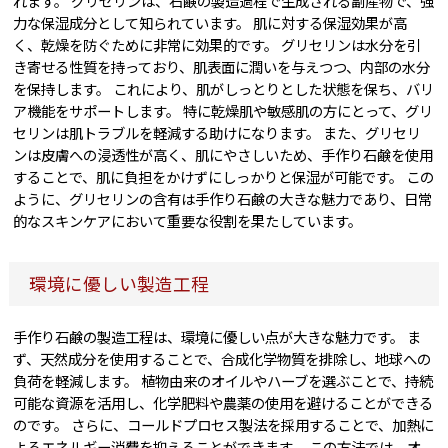
れます。 グリセリンは、石鹸の製造過程で生成される副産物で、強
力な保湿成分として知られています。 肌に対する保湿効果が高
く、乾燥を防ぐために非常に効果的です。 グリセリンは水分を引
き寄せる性質を持っており、肌表面に潤いを与えつつ、内部の水分
を保持します。 これにより、肌がしっとりとした状態を保ち、バリ
ア機能をサポートします。 特に乾燥肌や敏感肌の方にとって、グリ
セリンは肌トラブルを軽減する助けになります。 また、グリセリ
ンは皮膚への浸透性が高く、肌にやさしいため、手作り石鹸を使用
することで、肌に負担をかけずにしっかりと保湿が可能です。 この
ように、グリセリンの含有は手作り石鹸の大きな魅力であり、日常
的なスキンケアにおいて重要な役割を果たしています。
環境に優しい製造工程
手作り石鹸の製造工程は、環境に優しい点が大きな魅力です。 ま
ず、天然成分を使用することで、合成化学物質を排除し、地球への
負荷を軽減します。 植物由来のオイルやハーブを選ぶことで、持続
可能な資源を活用し、化学肥料や農薬の使用を避けることができる
のです。 さらに、コールドプロセス製法を採用することで、加熱に
よるエネルギー消費を抑えることができます。 この方法では、オ