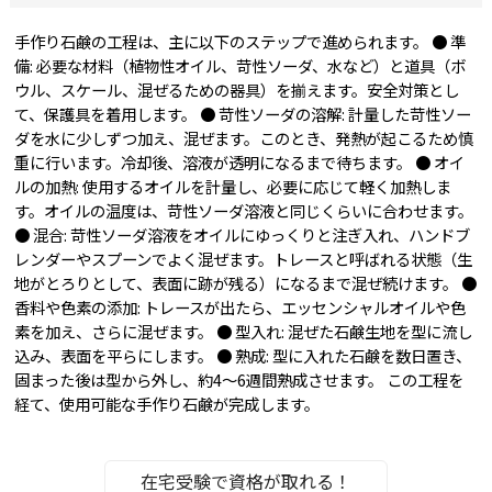
手作り石鹸の工程は、主に以下のステップで進められます。 ● 準
備: 必要な材料（植物性オイル、苛性ソーダ、水など）と道具（ボ
ウル、スケール、混ぜるための器具）を揃えます。安全対策とし
て、保護具を着用します。 ● 苛性ソーダの溶解: 計量した苛性ソー
ダを水に少しずつ加え、混ぜます。このとき、発熱が起こるため慎
重に行います。冷却後、溶液が透明になるまで待ちます。 ● オイ
ルの加熱: 使用するオイルを計量し、必要に応じて軽く加熱しま
す。オイルの温度は、苛性ソーダ溶液と同じくらいに合わせます。
● 混合: 苛性ソーダ溶液をオイルにゆっくりと注ぎ入れ、ハンドブ
レンダーやスプーンでよく混ぜます。トレースと呼ばれる状態（生
地がとろりとして、表面に跡が残る）になるまで混ぜ続けます。 ●
香料や色素の添加: トレースが出たら、エッセンシャルオイルや色
素を加え、さらに混ぜます。 ● 型入れ: 混ぜた石鹸生地を型に流し
込み、表面を平らにします。 ● 熟成: 型に入れた石鹸を数日置き、
固まった後は型から外し、約4〜6週間熟成させます。 この工程を
経て、使用可能な手作り石鹸が完成します。
在宅受験で資格が取れる！