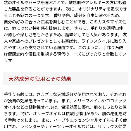
然のオイルやハーブを選ぶことで、敏感肌やアレルギーの方にも適
した製品を作ることができます。 次に、オリジナリティを追求でき
ることも魅力の一つです。 香りや色、成分を自由に選べるため、
自分の好みに合った石鹸を楽しむことができ、このカスタマイズ性
は、他にはない特別感を提供します。 さらに、手作りの過程自体
が癒しや楽しさをもたらすため、趣味としても人気があります。 友
人や家族へのプレゼントとしても喜ばれ、ライフスタイルに取り入
れやすい点も支持されている理由です。 このように、手作り石鹸
は健康志向や個性を重視する現代のニーズにぴったりと合致してい
ます。
天然成分の使用とその効果
手作り石鹸には、さまざまな天然成分が使用されており、それぞれ
が独自の効果を持っています。 まず、オリーブオイルやココナッツ
オイルなどの植物性オイルは、保湿効果に優れ、肌をしっとりと保
ちます。 特に、オリーブオイルは抗酸化作用があり、肌の老化を防
ぐ手助けをします。 また、ハーブやエッセンシャルオイルも多く使
用され、ラベンダーやティーツリーオイルなどは、リラックス効果