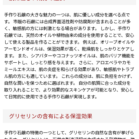
手作り石鹸の大きな魅力の一つは、肌に優しい成分を選べる点で
す。 市販の石鹸には合成界面活性剤や防腐剤が含まれることが多
く、敏感肌の方には刺激となる場合があります。 しかし、手作り
石鹸では、天然のオイルや植物由来の成分を使用することで、安心
して使える製品を作ることができます。 例えば、オリーブオイルや
アーモンドオイルは、保湿効果が高く、乾燥肌をしっかりとケアし
ます。 また、シアバターやココナッツオイルは、肌のバリア機能を
サポートし、しっとり感を与えます。 さらに、アロエベラやカモ
ミールエキスは、肌の炎症を和らげる効果があり、敏感肌やトラブ
ル肌の方にも適しています。 これらの成分は、肌に負担をかけず、
自然な潤いを保つために選ばれます。 自分の肌質に合った成分を
取り入れることで、より効果的なスキンケアが可能となり、安心し
て日常的に使用できる手作り石鹸が実現します。
グリセリンの含有による保湿効果
手作り石鹸の特徴の一つとして、グリセリンの自然な含有が挙げら