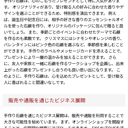
手作り石鹸は、心のこもったプレゼントとして特に人気がありま
す。 オリジナリティがあり、受け取る人の好みに合わせた香りやデ
ザインを選ぶことができるため、特別感を演出できます。 例え
ば、誕生日や記念日には、相手の好きな香りのエッセンシャルオイ
ルを使った石鹸を作り、オリジナルのパッケージに包んで贈ると良
いでしょう。 また、季節ごとのイベントに合わせたテーマで石鹸
を作るのも素敵です。 クリスマスにはシナモンやオレンジの香り、
バレンタインにはピンク色の石鹸を選ぶなど、季節感を楽しむこと
ができます。 手作りのラベルやメッセージカードを添えることで、
プレゼントにより一層の温かみを加えることができます。 さら
に、友人や家族と一緒に石鹸を作るワークショップを企画し、出来
上がった石鹸をプレゼントし合うのも良い思い出になります。 こ
のように、手作り石鹸は、心を込めたプレゼントとして、受け取る
人に喜ばれること間違いなしです。
販売や通販を通じたビジネス展開
手作り石鹸を通じたビジネス展開は、販売や通販を利用することで
大きな可能性を秘めています。 まず、オンラインショップを開設す
ることで、広範囲な顧客にアプローチできます。 SNSやブログを活