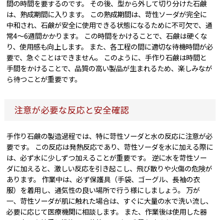
間の時間を要するのです。 その後、型から外して切り分けた石鹸
は、熟成期間に入ります。 この熟成期間は、苛性ソーダが完全に
中和され、石鹸が安全に使用できる状態になるために不可欠で、通
常4〜6週間かかります。 この時間をかけることで、石鹸は硬くな
り、使用感も向上します。 また、各工程の間に適切な待機時間が必
要で、急ぐことはできません。 このように、手作り石鹸は時間と
手間をかけることで、品質の高い製品が生まれるため、楽しみなが
ら待つことが重要です。
注意が必要な反応と安全確認
手作り石鹸の製造過程では、特に苛性ソーダと水の反応に注意が必
要です。 この反応は発熱反応であり、苛性ソーダを水に加える際に
は、必ず水に少しずつ加えることが重要です。 逆に水を苛性ソー
ダに加えると、激しい反応を引き起こし、飛び散りや火傷の危険が
あります。 作業中は、必ず保護具（手袋、ゴーグル、長袖の衣
服）を着用し、通気性の良い場所で行う様にしましょう。 万が
一、苛性ソーダが肌に触れた場合は、すぐに大量の水で洗い流し、
必要に応じて医療機関に相談します。 また、作業後は使用した器