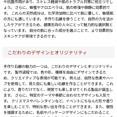
や抗菌作用があり、ストレス軽減や肌のトラブル対策に役立つでし
ょう。 さらに、蜂蜜やアロエベラは、肌の修復や鎮静に効果的で
す。 これらの天然成分は、化学添加物に比べて肌に優しく、敏感肌
の方にも適しています。 手作り石鹸を使うことで、自然の力を活か
したケアができるため、健康志向の人々にとって魅力的な選択肢と
なっています。 自分の肌に合った成分を選ぶことで、より効果的な
スキンケアが実現できるのです。
こだわりのデザインとオリジナリティ
手作り石鹸の魅力の一つは、こだわりのデザインとオリジナリティ
です。 製作過程では、色や形、模様を自由にデザインできるた
め、クリエイティブな表現が可能です。 例えば、自然な色素やハー
ブを使用して、見た目にも美しい石鹸を作ることができます。 これ
により、香りだけでなく、視覚でも楽しませてくれる製品が誕生し
ます。 さらに、特定のテーマや季節に合わせたデザインも人気で
す。 クリスマスやバレンタインなど、イベントにちなんだ形や香り
を楽しむことで、特別な思い出を作ることができます。 また、個性
を強調するために、名前やパッケージデザインにもこだわること