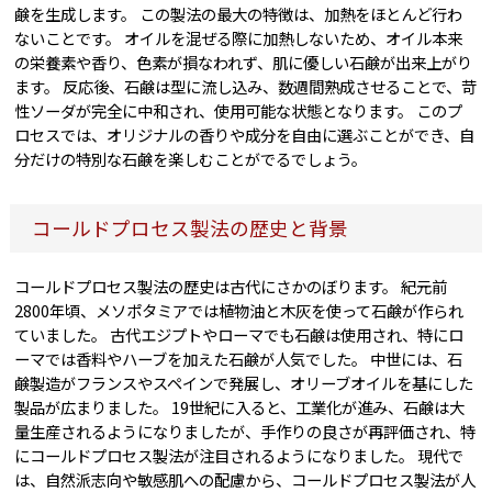
鹸を生成します。 この製法の最大の特徴は、加熱をほとんど行わ
ないことです。 オイルを混ぜる際に加熱しないため、オイル本来
の栄養素や香り、色素が損なわれず、肌に優しい石鹸が出来上がり
ます。 反応後、石鹸は型に流し込み、数週間熟成させることで、苛
性ソーダが完全に中和され、使用可能な状態となります。 このプ
ロセスでは、オリジナルの香りや成分を自由に選ぶことができ、自
分だけの特別な石鹸を楽しむことがでるでしょう。
コールドプロセス製法の歴史と背景
コールドプロセス製法の歴史は古代にさかのぼります。 紀元前
2800年頃、メソポタミアでは植物油と木灰を使って石鹸が作られ
ていました。 古代エジプトやローマでも石鹸は使用され、特にロ
ーマでは香料やハーブを加えた石鹸が人気でした。 中世には、石
鹸製造がフランスやスペインで発展し、オリーブオイルを基にした
製品が広まりました。 19世紀に入ると、工業化が進み、石鹸は大
量生産されるようになりましたが、手作りの良さが再評価され、特
にコールドプロセス製法が注目されるようになりました。 現代で
は、自然派志向や敏感肌への配慮から、コールドプロセス製法が人