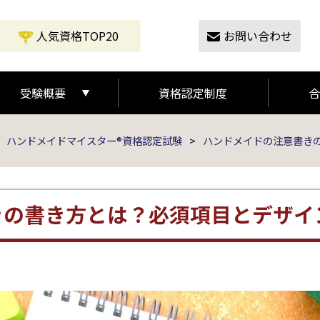
人気資格TOP20
お問い合わせ
受験概要
資格認定制度
合
受験の流れ
受験概要
ハンドメイドマイスター®資格認定試験
>
ハンドメイドの注意書き
きの書き方とは？必須項目とデザイ