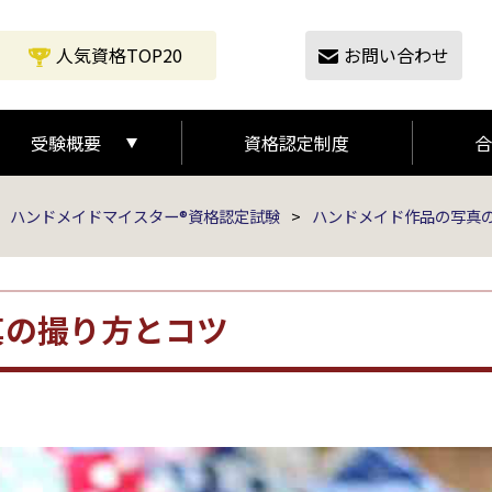
人気資格TOP20
お問い合わせ
受験概要
資格認定制度
合
受験の流れ
受験概要
ハンドメイドマイスター®資格認定試験
>
ハンドメイド作品の写真
真の撮り方とコツ